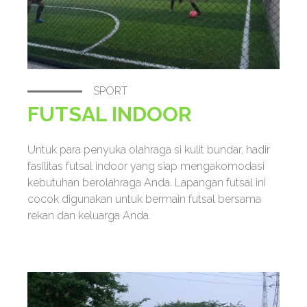
SPORT
FUTSAL INDOOR
Untuk para penyuka olahraga si kulit bundar, hadir
fasilitas futsal indoor yang siap mengakomodasi
kebutuhan berolahraga Anda. Lapangan futsal ini
cocok digunakan untuk bermain futsal bersama
rekan dan keluarga Anda.